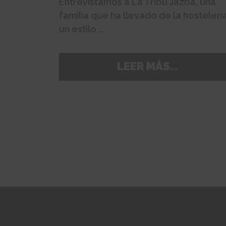
Entrevistamos a La Tribu Jazba, una
familia que ha llevado de la hostelerí
un estilo ...
LEER MÁS...