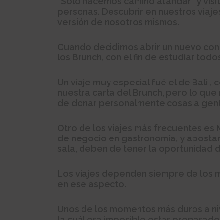
“Sólo hacemos camino al andar” y visi
personas. Descubrir en nuestros viaje
versión de nosotros mismos.
Cuando decidimos abrir un nuevo con
los Brunch, con el fin de estudiar t
Un viaje muy especial fué el de Bali 
nuestra carta del Brunch, pero lo que
de donar personalmente cosas a gent
Otro de los viajes más frecuentes es 
de negocio en gastronomía, y apostam
sala, deben de tener la oportunidad
Los viajes dependen siempre de los 
en ese aspecto.
Unos de los momentos más duros a niv
la cuál era imposible estar preparado