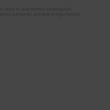
por todo lo que hemos conseguido,
TORREM
eguimos sumando, porque si algo hemos