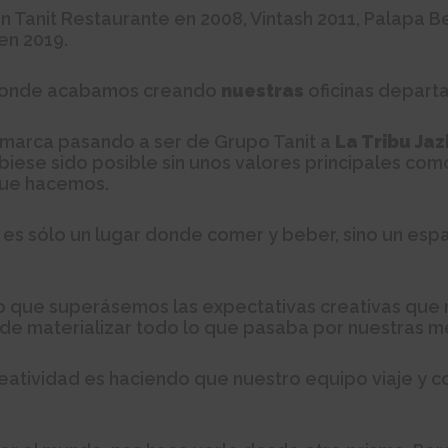
n Tanit Restaurante en 2008, Vintash 2011, Palapa B
 en 2019.
 donde acabamos creando
nuestras
oficinas depart
marca pasando a ser de Grupo Tanit a
La Tribu Ja
ese sido posible sin unos valores principales como n
 que hacemos.
 es sólo un lugar donde comer y beber, sino un esp
o que superásemos las expectativas creativas que
 de materializar todo lo que pasaba por nuestras m
reatividad es haciendo que nuestro equipo viaje y c