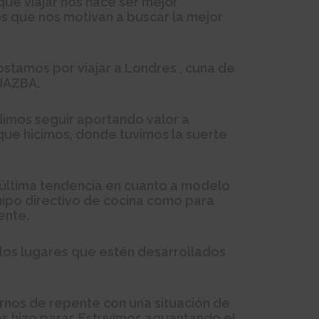
que viajar nos hace ser mejor
os que nos motivan a buscar la mejor
stamos por viajar a Londres , cuna de
 JAZBA.
dimos seguir aportando valor a
 que hicimos, donde tuvimos la suerte
a última tendencia en cuanto a modelo
uipo directivo de cocina como para
ente.
los lugares que estén desarrollados
rnos de repente con una situación de
s hizo parar. Estuvimos aguantando el