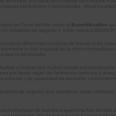
tar el mundo, nos hace verlo desde otro prisma. Por
s nuevas habilidades y capacidades , desafíos únic
cepto en Torre del Mar como el
Brunch&coffee
apo
odos los modelos de negocio y crear nuestro BRUNCH
, conocimos diferentes modelos de Beach clubs y pu
 realmente lo hizo especial es la misión humanitaria
e que lo necesitaba
Madrid, al final es una ciudad donde encontramos l
os por hacer viajes de formación tanto para el eq
 de conocer y la capacidad de aprender constantem
modelos de negocio que queramos crear, visitamos 
el profesional de nuestra trayectoria fue encontra
, una pandemia, dónde nos paralizó y sobre todo no